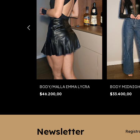
APLESS
BODY/MALLA EMMA LYCRA
BODY MIDNIG
$46.200,00
$33.400,00
Newsletter
Registra