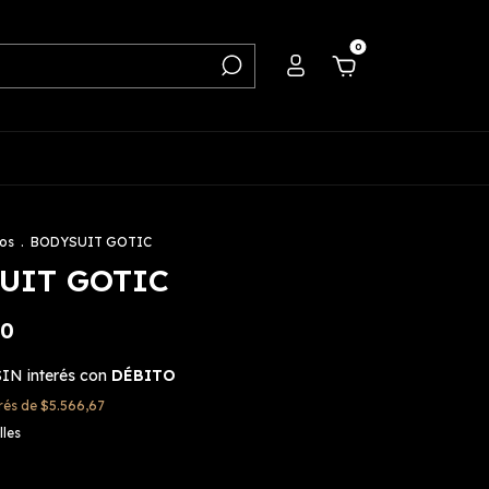
0
os
.
BODYSUIT GOTIC
UIT GOTIC
00
SIN interés con
DÉBITO
erés de
$5.566,67
lles