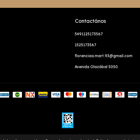
Contactános
5491125173567
1525173567
florenciaa.mart.93@gmail.com
Avenida Olazábal 5050